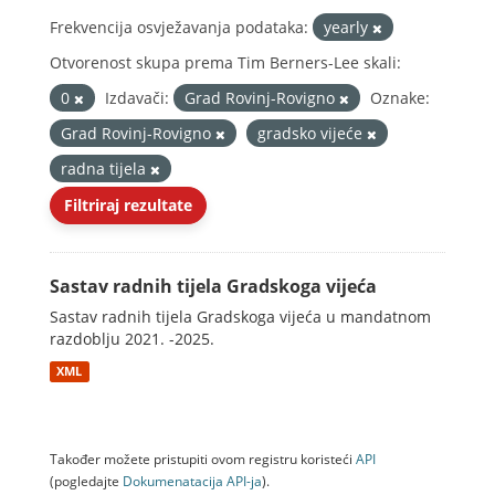
Frekvencija osvježavanja podataka:
yearly
Otvorenost skupa prema Tim Berners-Lee skali:
0
Izdavači:
Grad Rovinj-Rovigno
Oznake:
Grad Rovinj-Rovigno
gradsko vijeće
radna tijela
Filtriraj rezultate
Sastav radnih tijela Gradskoga vijeća
Sastav radnih tijela Gradskoga vijeća u mandatnom
razdoblju 2021. -2025.
XML
Također možete pristupiti ovom registru koristeći
API
(pogledajte
Dokumenаtаcijа API-jа
).