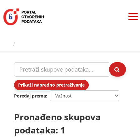
Preskoči
na
sadržaj
Skupovi podаtаkа
Prikaži napredno pretraživanje
Poredaj prema
Pronađeno skupova
podataka: 1