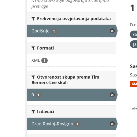
Nema stavki koje odgovaraju kriterijima
1
pretrage
Frekvencija osvježavanja podataka
Fre
Godišnje
1
G
J
Formati
XML
1
Sa
Sas
Otvorenost skupa prema Tim
Berners-Lee skali
XM
0
1
Tako
Izdavači
Grad Rovinj-Rovigno
1