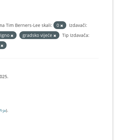
a Tim Berners-Lee skali:
0
Izdavači:
vigno
gradsko vijeće
Tip Izdavača:
i
025.
I-jа
).