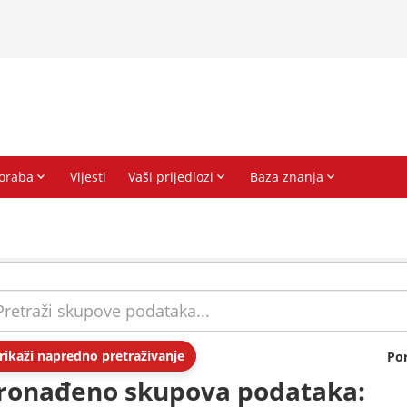
rikaži napredno pretraživanje
Po
ronađeno skupova podataka: