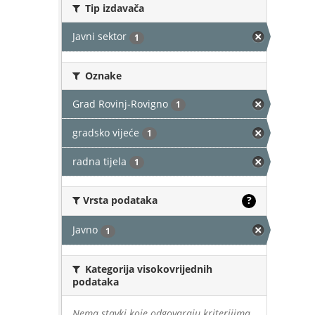
Tip izdavača
Javni sektor
1
Oznake
Grad Rovinj-Rovigno
1
gradsko vijeće
1
radna tijela
1
Vrsta podataka
?
Javno
1
Kategorija visokovrijednih
podataka
Nema stavki koje odgovaraju kriterijima