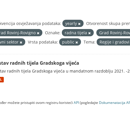
kvencija osvježavanja podataka:
yearly
Otvorenost skupa prem
rad Rovinj-Rovigno
Oznake:
radna tijela
Grad Rovinj-Ro
avni sektor
Vrsta podataka:
public
Tema:
Regije i gradov
stav radnih tijela Gradskoga vijeća
tav radnih tijela Gradskoga vijeća u mandatnom razdoblju 2021. -2
L
đer možete pristupiti ovom registru koristeći
API
(pogledajte
Dokumenаtаcijа AP