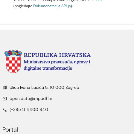
(pogledajte
Dokumenаtаcijа API-jа
).