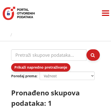
Preskoči
na
sadržaj
Skupovi podаtаkа
Prikaži napredno pretraživanje
Poredaj prema
Pronađeno skupova
podataka: 1