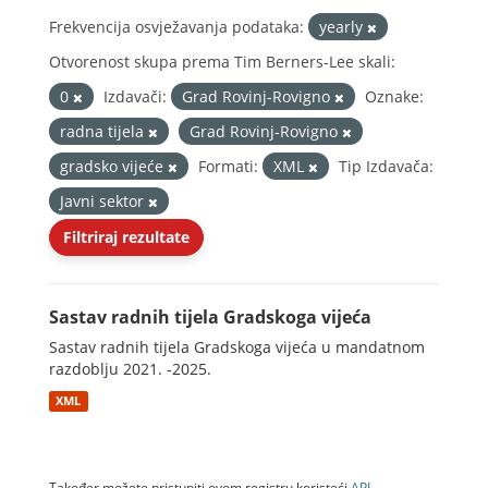
Frekvencija osvježavanja podataka:
yearly
Otvorenost skupa prema Tim Berners-Lee skali:
0
Izdavači:
Grad Rovinj-Rovigno
Oznake:
radna tijela
Grad Rovinj-Rovigno
gradsko vijeće
Formati:
XML
Tip Izdavača:
Javni sektor
Filtriraj rezultate
Sastav radnih tijela Gradskoga vijeća
Sastav radnih tijela Gradskoga vijeća u mandatnom
razdoblju 2021. -2025.
XML
Također možete pristupiti ovom registru koristeći
API