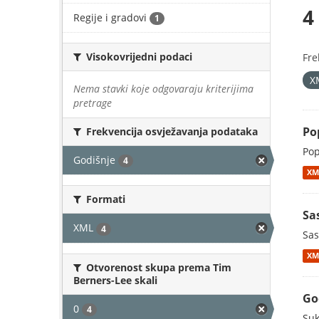
4
Regije i gradovi
1
Visokovrijedni podaci
Fre
X
Nema stavki koje odgovaraju kriterijima
pretrage
Po
Frekvencija osvježavanja podataka
Pop
Godišnje
4
XM
Formati
Sa
XML
4
Sas
XM
Otvorenost skupa prema Tim
Berners-Lee skali
God
0
4
Suk