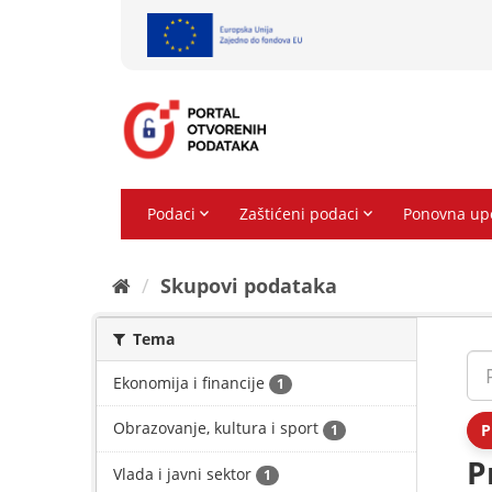
Preskoči
na
sadržaj
Skupovi podаtаkа
Tema
Ekonomija i financije
1
Obrazovanje, kultura i sport
P
1
P
Vlada i javni sektor
1