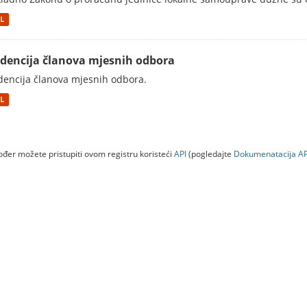
L
idencija članova mjesnih odbora
dencija članova mjesnih odbora.
L
đer možete pristupiti ovom registru koristeći
API
(pogledajte
Dokumenаtаcijа AP