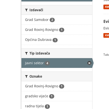
XM
Izdavači
Grad Samobor
2
Ev
Evi
Grad Rovinj-Rovigno
1
XM
Općina Dubrava
1
Tip izdavača
Tako
Javni sektor
4
Oznake
Grad Rovinj-Rovigno
1
gradsko vijeće
1
radna tijela
1