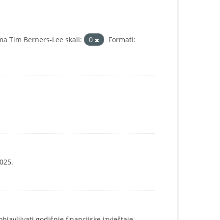
a Tim Berners-Lee skali:
0
Formati:
025.
vljivati godišnje financijske izvještaje.