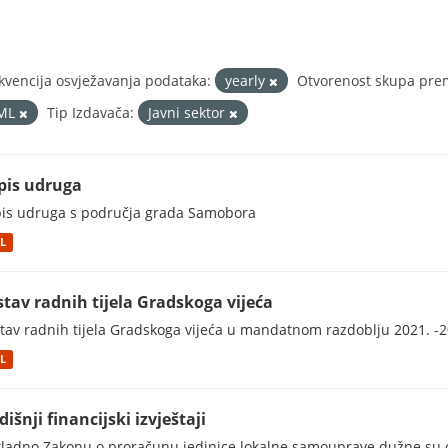
kvencija osvježavanja podataka:
yearly
Otvorenost skupa prem
ML
Tip Izdavača:
Javni sektor
pis udruga
is udruga s područja grada Samobora
L
stav radnih tijela Gradskoga vijeća
tav radnih tijela Gradskoga vijeća u mandatnom razdoblju 2021. -2
L
išnji financijski izvještaji
ladno Zakonu o proračunu jedinice lokalne samouprave dužne su obja