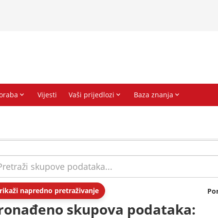
rikaži napredno pretraživanje
Po
ronađeno skupova podataka: