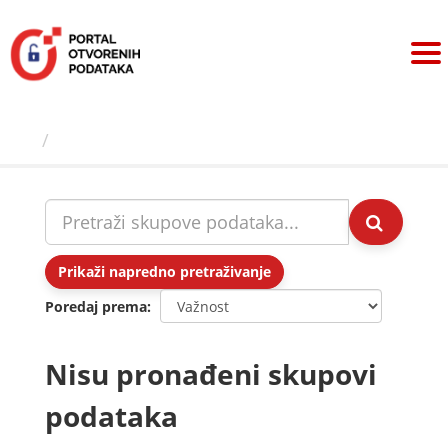
Preskoči
na
sadržaj
Skupovi podаtаkа
Prikaži napredno pretraživanje
Poredaj prema
Nisu pronađeni skupovi
podataka