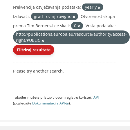
Frekvencija osvježavanja podataka:
yearly
Izdavači:
grad-rovinj-rovigno
Otvorenost skupa
prema Tim Berners-Lee skali:
0
Vrsta podataka:
http://publications.europa.eu/resource/authority/access-
right/PUBLIC
Filtriraj rezultate
Please try another search.
Također možete pristupiti ovom registru koristeći
API
(pogledajte
Dokumenаtаcijа API-jа
).