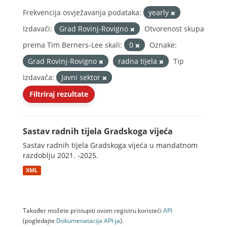
Frekvencija osvježavanja podataka:
yearly
Izdavači:
Grad Rovinj-Rovigno
Otvorenost skupa
prema Tim Berners-Lee skali:
0
Oznake:
Grad Rovinj-Rovigno
radna tijela
Tip
Izdavača:
Javni sektor
Filtriraj rezultate
Sastav radnih tijela Gradskoga vijeća
Sastav radnih tijela Gradskoga vijeća u mandatnom
razdoblju 2021. -2025.
XML
Također možete pristupiti ovom registru koristeći
API
(pogledajte
Dokumenаtаcijа API-jа
).