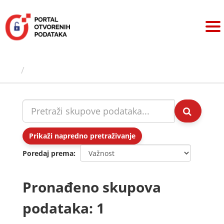
Preskoči
na
sadržaj
Skupovi podаtаkа
Prikaži napredno pretraživanje
Poredaj prema
Pronađeno skupova
podataka: 1