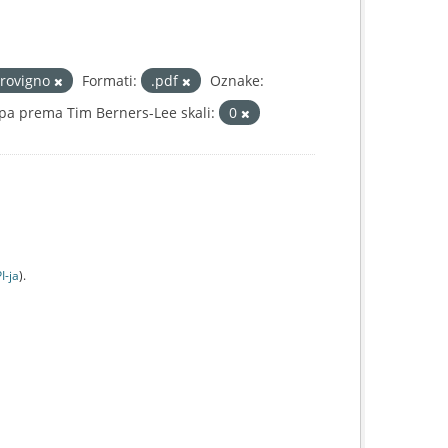
-rovigno
Formati:
.pdf
Oznake:
pa prema Tim Berners-Lee skali:
0
I-jа
).