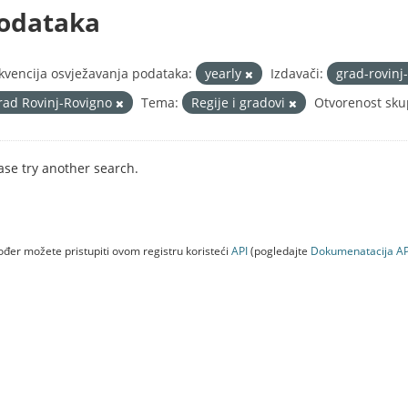
odataka
kvencija osvježavanja podataka:
yearly
Izdavači:
grad-rovinj
rad Rovinj-Rovigno
Tema:
Regije i gradovi
Otvorenost sku
ase try another search.
đer možete pristupiti ovom registru koristeći
API
(pogledajte
Dokumenаtаcijа AP