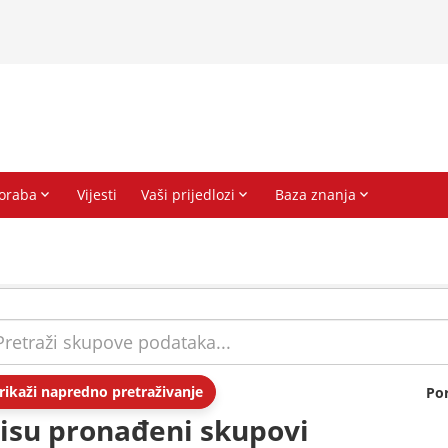
rikaži napredno pretraživanje
Po
isu pronađeni skupovi