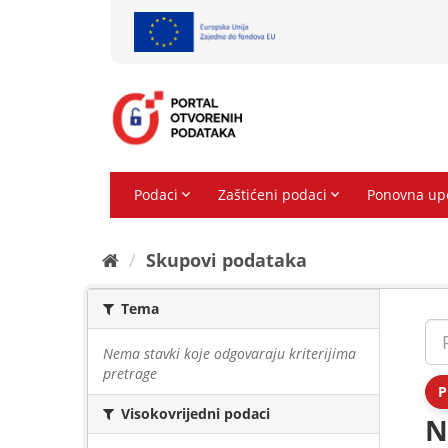
Preskoči
na
sadržaj
Skupovi podаtаkа
Tema
Nema stavki koje odgovaraju kriterijima
pretrage
P
Visokovrijedni podaci
N