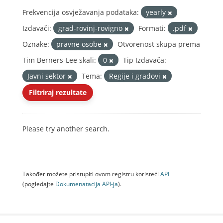
Frekvencija osvježavanja podataka:
yearly
Izdavači:
grad-rovinj-rovigno
Formati:
.pdf
Oznake:
pravne osobe
Otvorenost skupa prema
Tim Berners-Lee skali:
0
Tip Izdavača:
Javni sektor
Tema:
Regije i gradovi
Filtriraj rezultate
Please try another search.
Također možete pristupiti ovom registru koristeći
API
(pogledajte
Dokumenаtаcijа API-jа
).