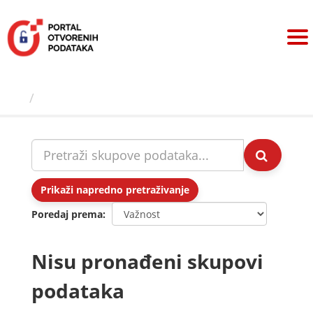
Preskoči
na
sadržaj
Skupovi podаtаkа
Prikaži napredno pretraživanje
Poredaj prema
Nisu pronađeni skupovi
podataka