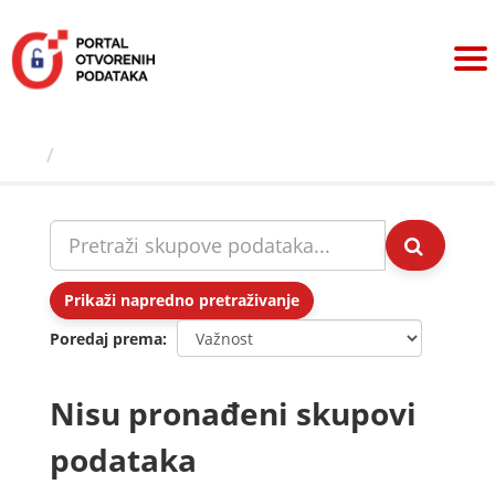
Preskoči
na
sadržaj
Skupovi podаtаkа
Prikaži napredno pretraživanje
Poredaj prema
Nisu pronađeni skupovi
podataka