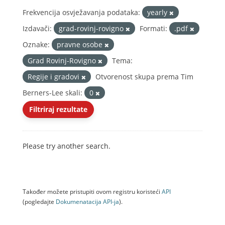
Frekvencija osvježavanja podataka:
yearly
Izdavači:
grad-rovinj-rovigno
Formati:
.pdf
Oznake:
pravne osobe
Grad Rovinj-Rovigno
Tema:
Regije i gradovi
Otvorenost skupa prema Tim
Berners-Lee skali:
0
Filtriraj rezultate
Please try another search.
Također možete pristupiti ovom registru koristeći
API
(pogledajte
Dokumenаtаcijа API-jа
).