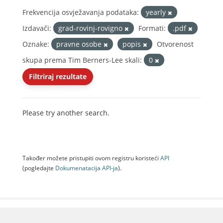
Frekvencija osvježavanja podataka:
yearly
Izdavači:
grad-rovinj-rovigno
Formati:
.pdf
Oznake:
pravne osobe
popis
Otvorenost
skupa prema Tim Berners-Lee skali:
0
Filtriraj rezultate
Please try another search.
Također možete pristupiti ovom registru koristeći
API
(pogledajte
Dokumenаtаcijа API-jа
).