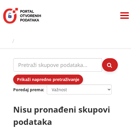
Preskoči
na
sadržaj
Skupovi podаtаkа
Prikaži napredno pretraživanje
Poredaj prema
Nisu pronađeni skupovi
podataka