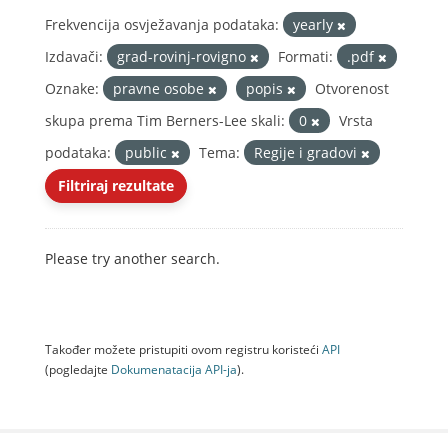
Frekvencija osvježavanja podataka:
yearly
Izdavači:
grad-rovinj-rovigno
Formati:
.pdf
Oznake:
pravne osobe
popis
Otvorenost
skupa prema Tim Berners-Lee skali:
0
Vrsta
podataka:
public
Tema:
Regije i gradovi
Filtriraj rezultate
Please try another search.
Također možete pristupiti ovom registru koristeći
API
(pogledajte
Dokumenаtаcijа API-jа
).