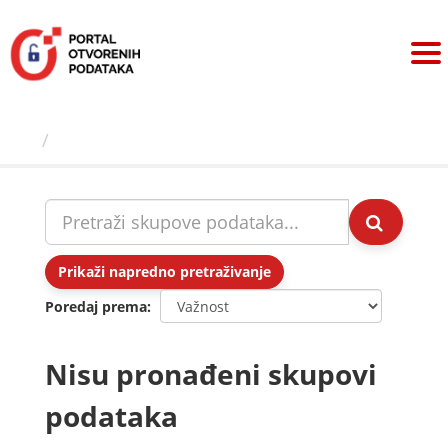
Preskoči
na
sadržaj
Skupovi podаtаkа
Prikaži napredno pretraživanje
Poredaj prema
Nisu pronađeni skupovi
podataka