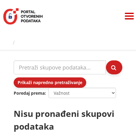
Preskoči
na
sadržaj
Skupovi podаtаkа
Prikaži napredno pretraživanje
Poredaj prema
Nisu pronađeni skupovi
podataka