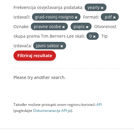
Frekvencija osvježavanja podataka:
yearly
Izdavači:
grad-rovinj-rovigno
Formati:
.pdf
Oznake:
pravne osobe
popis
Otvorenost
skupa prema Tim Berners-Lee skali:
0
Tip
Izdavača:
Javni sektor
Filtriraj rezultate
Please try another search.
Također možete pristupiti ovom registru koristeći
API
(pogledajte
Dokumenаtаcijа API-jа
).