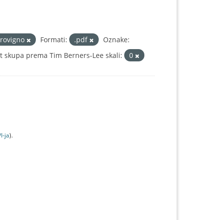
-rovigno
Formati:
.pdf
Oznake:
t skupa prema Tim Berners-Lee skali:
0
I-jа
).