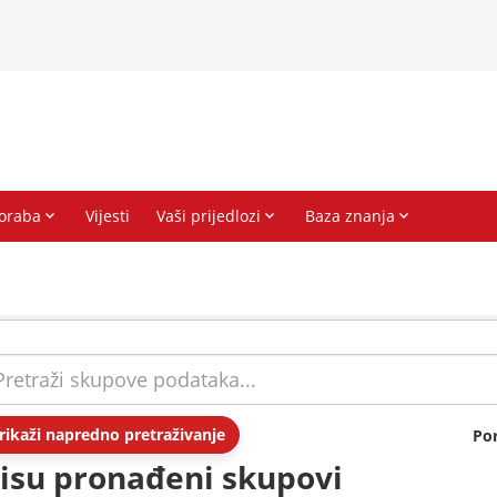
rikaži napredno pretraživanje
Po
isu pronađeni skupovi