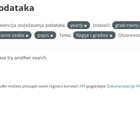
odataka
kvencija osvježavanja podataka:
yearly
Izdavači:
grad-rovinj
ravne osobe
popis
Tema:
Regije i gradovi
Otvorenos
ase try another search.
đer možete pristupiti ovom registru koristeći
API
(pogledajte
Dokumenаtаcijа AP