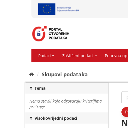
Preskoči
na
sadržaj
Skupovi podаtаkа
Tema
Nema stavki koje odgovaraju kriterijima
pretrage
P
Visokovrijedni podaci
N