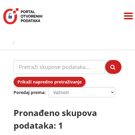
Preskoči
na
sadržaj
Skupovi podаtаkа
Prikaži napredno pretraživanje
Poredaj prema
Pronađeno skupova
podataka: 1