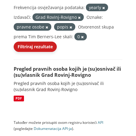
Frekvencija osvježavanja podataka:
yearly
Izdavači:
Grad Rovinj-Rovigno
Oznake:
pravne osobe
popis
Otvorenost skupa
prema Tim Berners-Lee skali:
0
Filtriraj rezultate
Pregled pravnih osoba kojih je (su)osnivač ili
(su)vlasnik Grad Rovinj-Rovigno
Pregled pravnih osoba kojih je (su)osnivač ili
(su)vlasnik Grad Rovinj-Rovigno
PDF
Također možete pristupiti ovom registru koristeći
API
(pogledajte
Dokumenаtаcijа API-jа
).