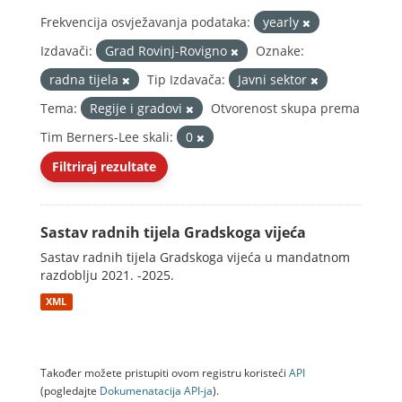
Frekvencija osvježavanja podataka:
yearly
Izdavači:
Grad Rovinj-Rovigno
Oznake:
radna tijela
Tip Izdavača:
Javni sektor
Tema:
Regije i gradovi
Otvorenost skupa prema
Tim Berners-Lee skali:
0
Filtriraj rezultate
Sastav radnih tijela Gradskoga vijeća
Sastav radnih tijela Gradskoga vijeća u mandatnom
razdoblju 2021. -2025.
XML
Također možete pristupiti ovom registru koristeći
API
(pogledajte
Dokumenаtаcijа API-jа
).