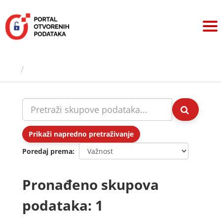
Preskoči
na
sadržaj
Skupovi podаtаkа
Prikaži napredno pretraživanje
Poredaj prema
Pronađeno skupova
podataka: 1