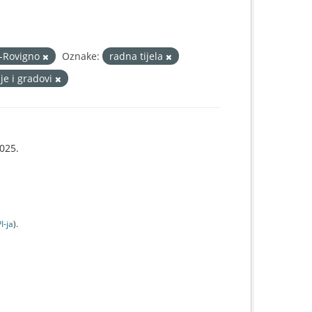
j-Rovigno
Oznake:
radna tijela
je i gradovi
025.
I-jа
).