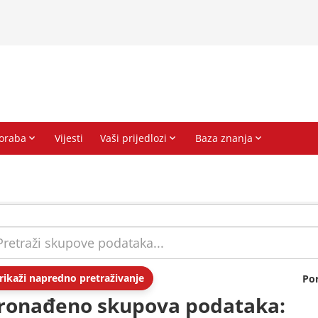
rikaži napredno pretraživanje
Po
ronađeno skupova podataka: