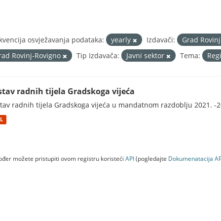
kvencija osvježavanja podataka:
yearly
Izdavači:
Grad Rovin
rad Rovinj-Rovigno
Tip Izdavača:
Javni sektor
Tema:
Regi
stav radnih tijela Gradskoga vijeća
tav radnih tijela Gradskoga vijeća u mandatnom razdoblju 2021. -2
L
đer možete pristupiti ovom registru koristeći
API
(pogledajte
Dokumenаtаcijа AP