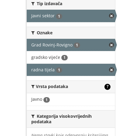
Tip izdavača
Javni sektor
1
Oznake
Grad Rovinj-Rovigno
1
gradsko vijeće
1
radna tijela
1
Vrsta podataka
?
Javno
1
Kategorija visokovrijednih
podataka
Nema stavki koje odgovaraju kriterijima