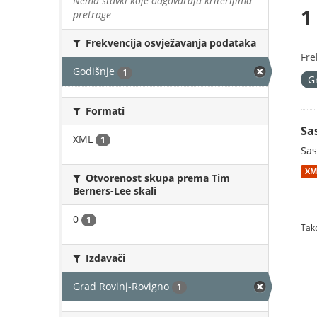
Nema stavki koje odgovaraju kriterijima
1
pretrage
Frekvencija osvježavanja podataka
Fre
Godišnje
1
G
Formati
Sa
XML
1
Sas
XM
Otvorenost skupa prema Tim
Berners-Lee skali
0
1
Tako
Izdavači
Grad Rovinj-Rovigno
1