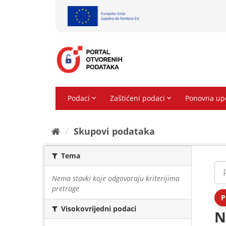
Preskoči
na
sadržaj
Skupovi podаtаkа
Tema
Nema stavki koje odgovaraju kriterijima
pretrage
P
Visokovrijedni podaci
N