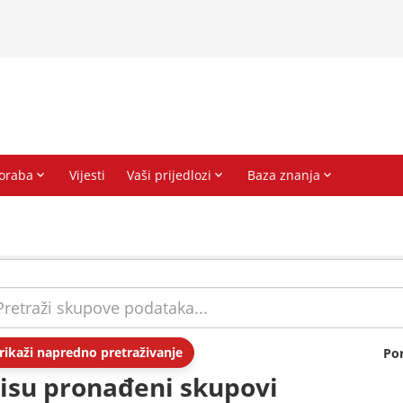
rikaži napredno pretraživanje
Po
isu pronađeni skupovi