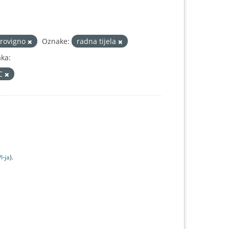
-rovigno
Oznake:
radna tijela
aka:
IC
I-jа
).