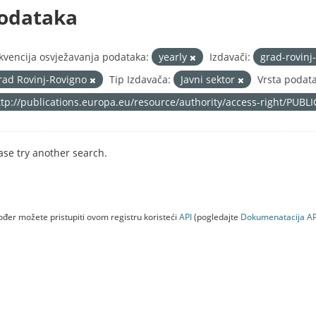
odataka
kvencija osvježavanja podataka:
yearly
Izdavači:
grad-rovinj
rad Rovinj-Rovigno
Tip Izdavača:
Javni sektor
Vrsta podat
ttp://publications.europa.eu/resource/authority/access-right/PUBL
ase try another search.
đer možete pristupiti ovom registru koristeći
API
(pogledajte
Dokumenаtаcijа AP