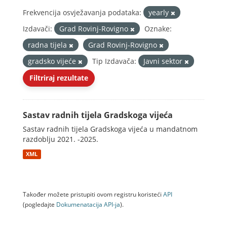
Frekvencija osvježavanja podataka:
yearly
Izdavači:
Grad Rovinj-Rovigno
Oznake:
radna tijela
Grad Rovinj-Rovigno
gradsko vijeće
Tip Izdavača:
Javni sektor
Filtriraj rezultate
Sastav radnih tijela Gradskoga vijeća
Sastav radnih tijela Gradskoga vijeća u mandatnom
razdoblju 2021. -2025.
XML
Također možete pristupiti ovom registru koristeći
API
(pogledajte
Dokumenаtаcijа API-jа
).