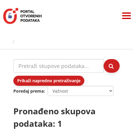
Preskoči
na
sadržaj
Skupovi podаtаkа
Prikaži napredno pretraživanje
Poredaj prema
Pronađeno skupova
podataka: 1