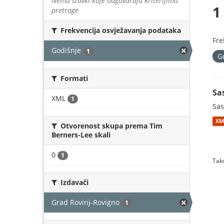
Nema stavki koje odgovaraju kriterijima
1
pretrage
Frekvencija osvježavanja podataka
Fre
Godišnje
1
G
Formati
Sa
XML
1
Sas
XM
Otvorenost skupa prema Tim
Berners-Lee skali
0
1
Tako
Izdavači
Grad Rovinj-Rovigno
1