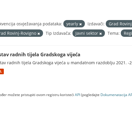
kvencija osvježavanja podataka:
yearly
Izdavači:
Grad Rovin
rad Rovinj-Rovigno
Tip Izdavača:
Javni sektor
Tema:
Regi
stav radnih tijela Gradskoga vijeća
tav radnih tijela Gradskoga vijeća u mandatnom razdoblju 2021. -2
L
đer možete pristupiti ovom registru koristeći
API
(pogledajte
Dokumenаtаcijа AP