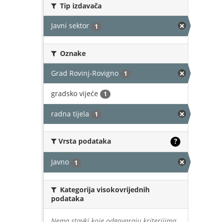
Tip izdavača
Javni sektor
1
Oznake
Grad Rovinj-Rovigno
1
gradsko vijeće
1
radna tijela
1
Vrsta podataka
?
Javno
1
Kategorija visokovrijednih
podataka
Nema stavki koje odgovaraju kriterijima