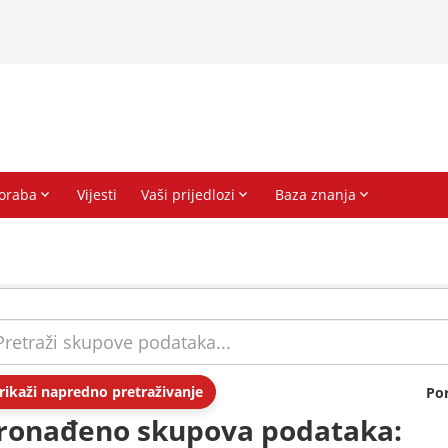
rikaži napredno pretraživanje
Po
ronađeno skupova podataka: