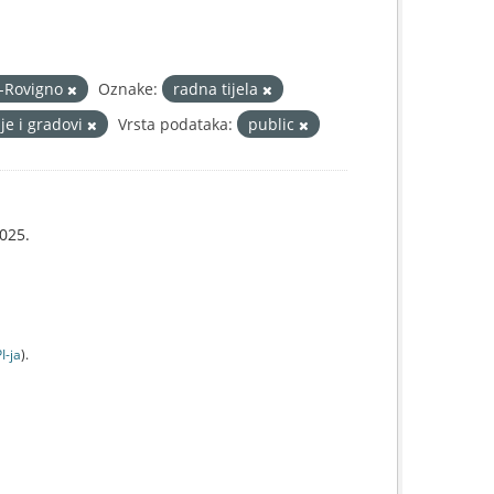
j-Rovigno
Oznake:
radna tijela
je i gradovi
Vrsta podataka:
public
025.
I-jа
).