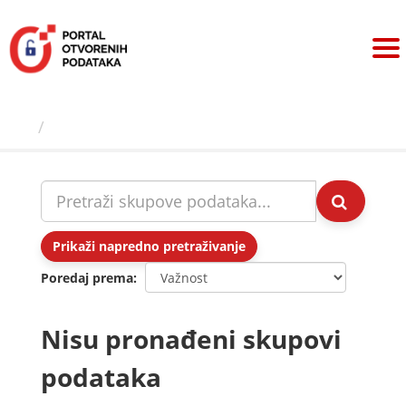
Preskoči
na
sadržaj
Skupovi podаtаkа
Prikaži napredno pretraživanje
Poredaj prema
Nisu pronađeni skupovi
podataka