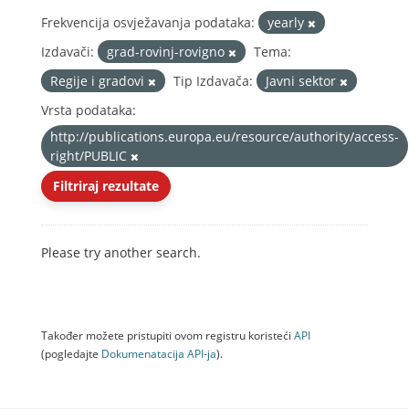
Frekvencija osvježavanja podataka:
yearly
Izdavači:
grad-rovinj-rovigno
Tema:
Regije i gradovi
Tip Izdavača:
Javni sektor
Vrsta podataka:
http://publications.europa.eu/resource/authority/access-
right/PUBLIC
Filtriraj rezultate
Please try another search.
Također možete pristupiti ovom registru koristeći
API
(pogledajte
Dokumenаtаcijа API-jа
).