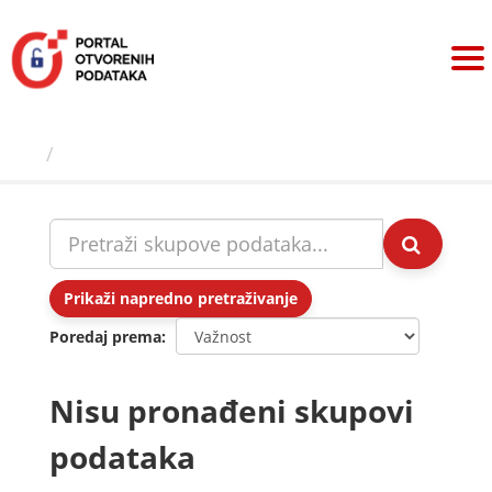
Preskoči
na
sadržaj
Skupovi podаtаkа
Prikaži napredno pretraživanje
Poredaj prema
Nisu pronađeni skupovi
podataka