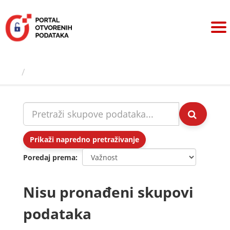
Preskoči
na
sadržaj
Skupovi podаtаkа
Prikaži napredno pretraživanje
Poredaj prema
Nisu pronađeni skupovi
podataka