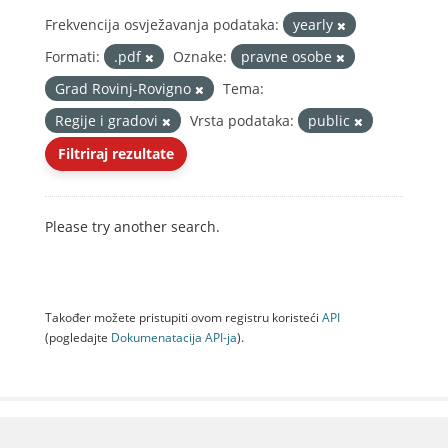
Frekvencija osvježavanja podataka:
yearly
Formati:
.pdf
Oznake:
pravne osobe
Grad Rovinj-Rovigno
Tema:
Regije i gradovi
Vrsta podataka:
public
Filtriraj rezultate
Please try another search.
Također možete pristupiti ovom registru koristeći
API
(pogledajte
Dokumenаtаcijа API-jа
).