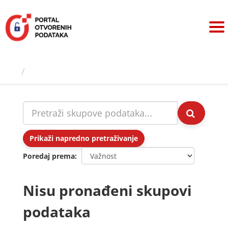
Preskoči
na
sadržaj
Skupovi podаtаkа
Prikaži napredno pretraživanje
Poredaj prema
Nisu pronađeni skupovi
podataka