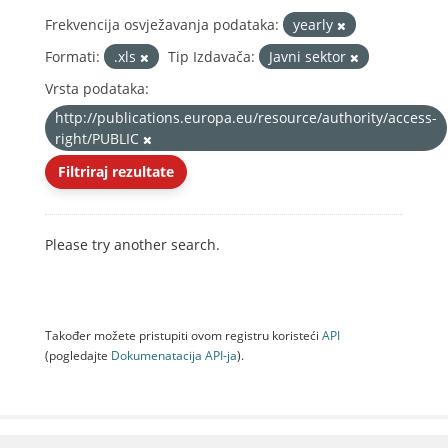
Frekvencija osvježavanja podataka:
yearly
Formati:
.xls
Tip Izdavača:
Javni sektor
Vrsta podataka:
http://publications.europa.eu/resource/authority/access-
right/PUBLIC
Filtriraj rezultate
Please try another search.
Također možete pristupiti ovom registru koristeći
API
(pogledajte
Dokumenаtаcijа API-jа
).