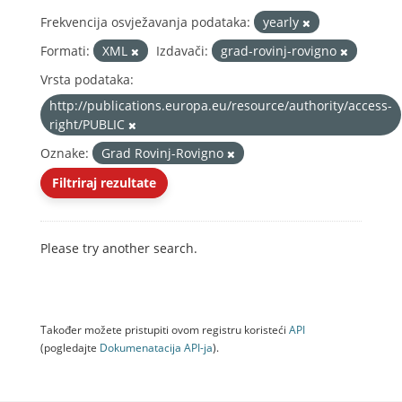
Frekvencija osvježavanja podataka:
yearly
Formati:
XML
Izdavači:
grad-rovinj-rovigno
Vrsta podataka:
http://publications.europa.eu/resource/authority/access-
right/PUBLIC
Oznake:
Grad Rovinj-Rovigno
Filtriraj rezultate
Please try another search.
Također možete pristupiti ovom registru koristeći
API
(pogledajte
Dokumenаtаcijа API-jа
).