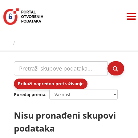
Preskoči
na
sadržaj
Skupovi podаtаkа
Prikaži napredno pretraživanje
Poredaj prema
Nisu pronađeni skupovi
podataka