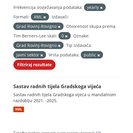
Frekvencija osvježavanja podataka:
yearly
Formati:
XML
Izdavači:
Grad Rovinj-Rovigno
Otvorenost skupa prema
Tim Berners-Lee skali:
0
Oznake:
Grad Rovinj-Rovigno
Tip Izdavača:
Javni sektor
Vrsta podataka:
public
Filtriraj rezultate
Sastav radnih tijela Gradskoga vijeća
Sastav radnih tijela Gradskoga vijeća u mandatnom
razdoblju 2021. -2025.
XML
Također možete pristupiti ovom registru koristeći
API