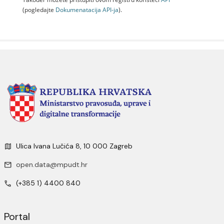
(pogledajte
Dokumenаtаcijа API-jа
).