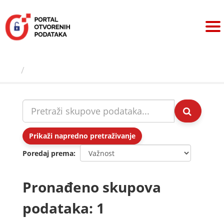
Preskoči
na
sadržaj
Skupovi podаtаkа
Prikaži napredno pretraživanje
Poredaj prema
Pronađeno skupova
podataka: 1