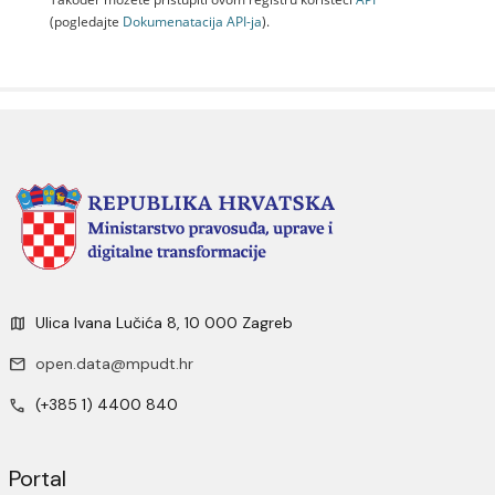
(pogledajte
Dokumenаtаcijа API-jа
).