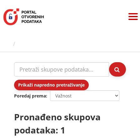
Preskoči
na
sadržaj
Skupovi podаtаkа
Prikaži napredno pretraživanje
Poredaj prema
Pronađeno skupova
podataka: 1