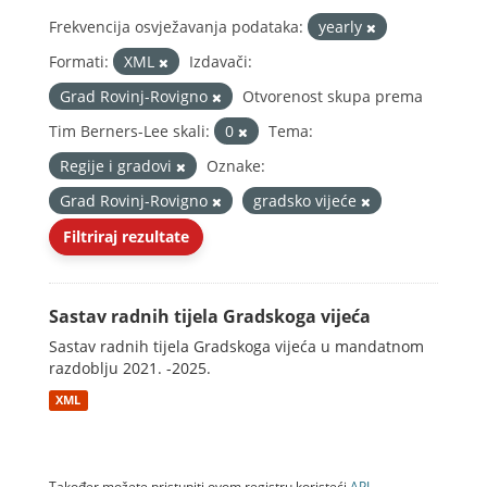
Frekvencija osvježavanja podataka:
yearly
Formati:
XML
Izdavači:
Grad Rovinj-Rovigno
Otvorenost skupa prema
Tim Berners-Lee skali:
0
Tema:
Regije i gradovi
Oznake:
Grad Rovinj-Rovigno
gradsko vijeće
Filtriraj rezultate
Sastav radnih tijela Gradskoga vijeća
Sastav radnih tijela Gradskoga vijeća u mandatnom
razdoblju 2021. -2025.
XML
Također možete pristupiti ovom registru koristeći
API