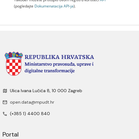
(pogledajte
Dokumenаtаcijа API-jа
).