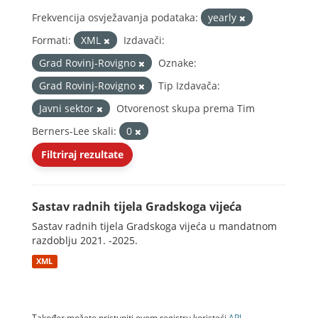
Frekvencija osvježavanja podataka:
yearly
Formati:
XML
Izdavači:
Grad Rovinj-Rovigno
Oznake:
Grad Rovinj-Rovigno
Tip Izdavača:
Javni sektor
Otvorenost skupa prema Tim
Berners-Lee skali:
0
Filtriraj rezultate
Sastav radnih tijela Gradskoga vijeća
Sastav radnih tijela Gradskoga vijeća u mandatnom
razdoblju 2021. -2025.
XML
Također možete pristupiti ovom registru koristeći
API