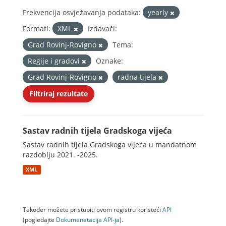
Frekvencija osvježavanja podataka:
yearly
Formati:
XML
Izdavači:
Grad Rovinj-Rovigno
Tema:
Regije i gradovi
Oznake:
Grad Rovinj-Rovigno
radna tijela
Filtriraj rezultate
Sastav radnih tijela Gradskoga vijeća
Sastav radnih tijela Gradskoga vijeća u mandatnom
razdoblju 2021. -2025.
XML
Također možete pristupiti ovom registru koristeći
API
(pogledajte
Dokumenаtаcijа API-jа
).