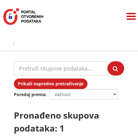
Preskoči
na
sadržaj
Skupovi podаtаkа
Prikaži napredno pretraživanje
Poredaj prema
Pronađeno skupova
podataka: 1