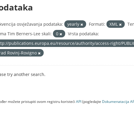
odataka
kvencija osvježavanja podataka:
yearly
Formati:
XML
Te
ma Tim Berners-Lee skali:
0
Vrsta podataka:
ttp://publications.europa.eu/resource/authority/access-right/PUBL
rad Rovinj-Rovigno
ase try another search.
đer možete pristupiti ovom registru koristeći
API
(pogledajte
Dokumenаtаcijа AP