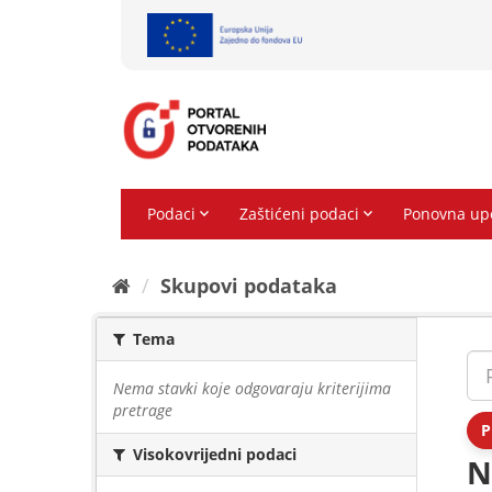
Preskoči
na
sadržaj
Skupovi podаtаkа
Tema
Nema stavki koje odgovaraju kriterijima
pretrage
P
Visokovrijedni podaci
N