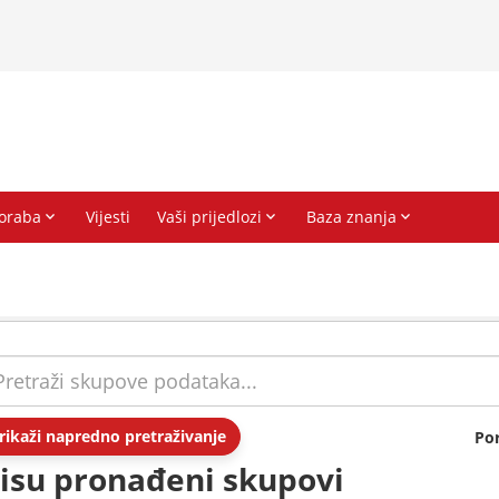
rikaži napredno pretraživanje
Po
isu pronađeni skupovi