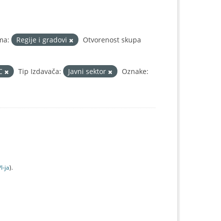
ma:
Regije i gradovi
Otvorenost skupa
IC
Tip Izdavača:
Javni sektor
Oznake:
I-jа
).