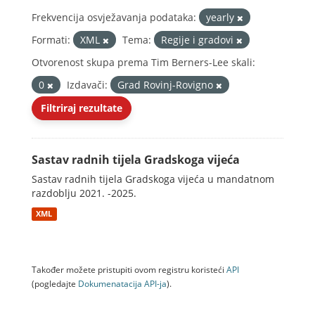
Frekvencija osvježavanja podataka:
yearly
Formati:
XML
Tema:
Regije i gradovi
Otvorenost skupa prema Tim Berners-Lee skali:
0
Izdavači:
Grad Rovinj-Rovigno
Filtriraj rezultate
Sastav radnih tijela Gradskoga vijeća
Sastav radnih tijela Gradskoga vijeća u mandatnom
razdoblju 2021. -2025.
XML
Također možete pristupiti ovom registru koristeći
API
(pogledajte
Dokumenаtаcijа API-jа
).