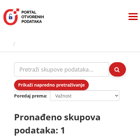
Preskoči
na
sadržaj
Skupovi podаtаkа
Prikaži napredno pretraživanje
Poredaj prema
Pronađeno skupova
podataka: 1