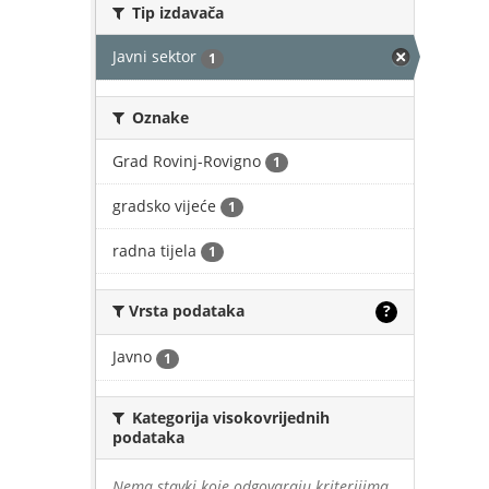
Tip izdavača
Javni sektor
1
Oznake
Grad Rovinj-Rovigno
1
gradsko vijeće
1
radna tijela
1
Vrsta podataka
?
Javno
1
Kategorija visokovrijednih
podataka
Nema stavki koje odgovaraju kriterijima