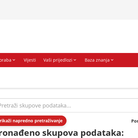
rikaži napredno pretraživanje
Po
ronađeno skupova podataka: