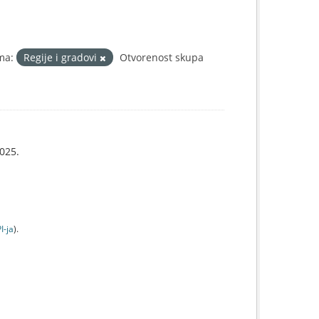
ma:
Regije i gradovi
Otvorenost skupa
025.
I-jа
).