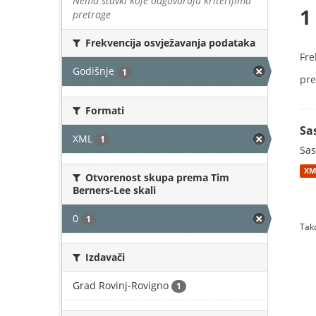
Nema stavki koje odgovaraju kriterijima
1
pretrage
Frekvencija osvježavanja podataka
Fre
Godišnje
1
pre
Formati
Sa
XML
1
Sas
XM
Otvorenost skupa prema Tim
Berners-Lee skali
0
1
Tako
Izdavači
Grad Rovinj-Rovigno
1