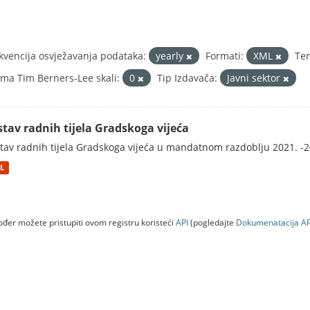
kvencija osvježavanja podataka:
yearly
Formati:
XML
Te
ma Tim Berners-Lee skali:
0
Tip Izdavača:
Javni sektor
stav radnih tijela Gradskoga vijeća
tav radnih tijela Gradskoga vijeća u mandatnom razdoblju 2021. -2
L
đer možete pristupiti ovom registru koristeći
API
(pogledajte
Dokumenаtаcijа AP