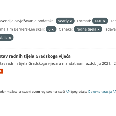
kvencija osvježavanja podataka:
yearly
Formati:
XML
Te
ma Tim Berners-Lee skali:
0
Oznake:
radna tijela
Izdava
ublic
stav radnih tijela Gradskoga vijeća
tav radnih tijela Gradskoga vijeća u mandatnom razdoblju 2021. -2
L
đer možete pristupiti ovom registru koristeći
API
(pogledajte
Dokumenаtаcijа AP