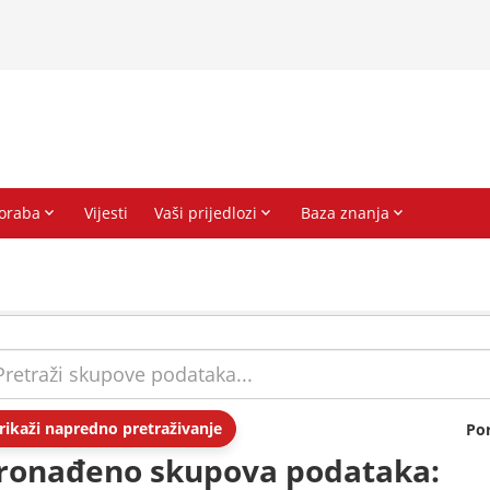
rikaži napredno pretraživanje
Po
ronađeno skupova podataka: