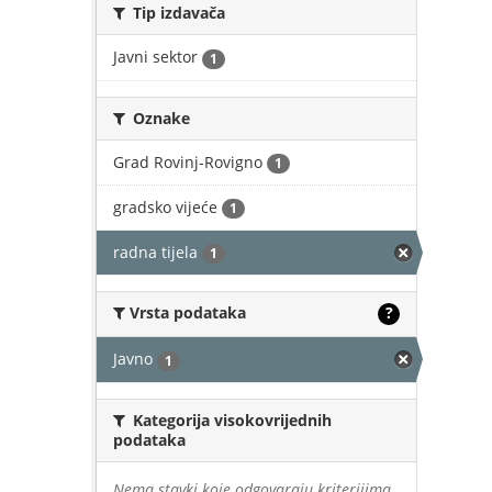
Tip izdavača
Javni sektor
1
Oznake
Grad Rovinj-Rovigno
1
gradsko vijeće
1
radna tijela
1
Vrsta podataka
?
Javno
1
Kategorija visokovrijednih
podataka
Nema stavki koje odgovaraju kriterijima