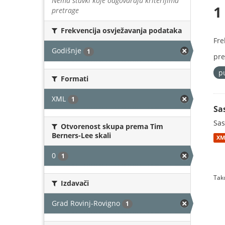
Nema stavki koje odgovaraju kriterijima
1
pretrage
Frekvencija osvježavanja podataka
Fre
Godišnje
1
pre
p
Formati
XML
1
Sa
Sas
Otvorenost skupa prema Tim
Berners-Lee skali
XM
0
1
Tako
Izdavači
Grad Rovinj-Rovigno
1