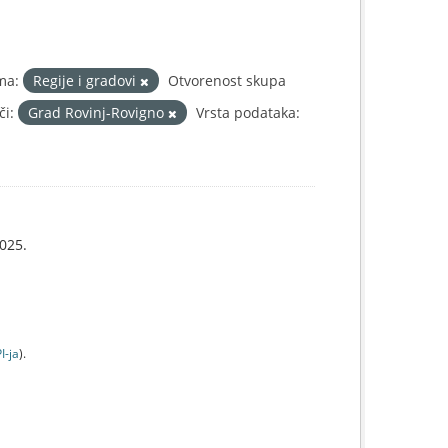
ma:
Regije i gradovi
Otvorenost skupa
či:
Grad Rovinj-Rovigno
Vrsta podataka:
025.
I-jа
).