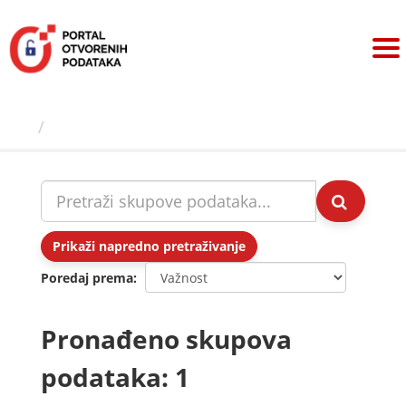
Preskoči
na
sadržaj
Skupovi podаtаkа
Prikaži napredno pretraživanje
Poredaj prema
Pronađeno skupova
podataka: 1