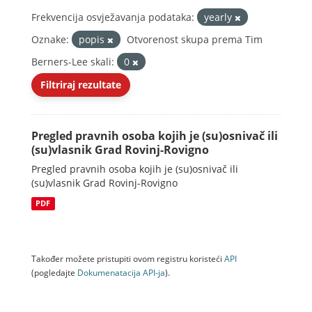
Frekvencija osvježavanja podataka:
yearly
Oznake:
popis
Otvorenost skupa prema Tim
Berners-Lee skali:
0
Filtriraj rezultate
Pregled pravnih osoba kojih je (su)osnivač ili
(su)vlasnik Grad Rovinj-Rovigno
Pregled pravnih osoba kojih je (su)osnivač ili
(su)vlasnik Grad Rovinj-Rovigno
PDF
Također možete pristupiti ovom registru koristeći
API
(pogledajte
Dokumenаtаcijа API-jа
).