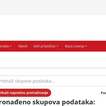
rikaži napredno pretraživanje
Po
ronađeno skupova podataka: