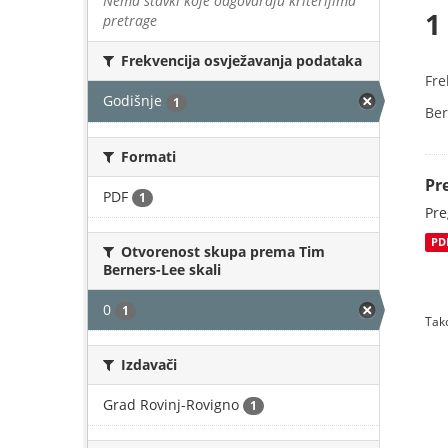
Nema stavki koje odgovaraju kriterijima
1
pretrage
Frekvencija osvježavanja podataka
Fre
Godišnje
1
Ber
Formati
Pr
PDF
1
Pre
PD
Otvorenost skupa prema Tim
Berners-Lee skali
0
1
Tako
Izdavači
Grad Rovinj-Rovigno
1