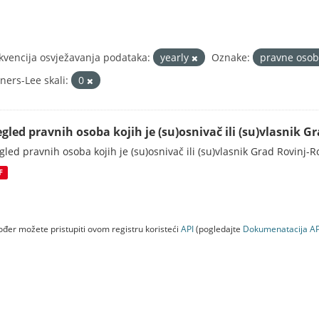
kvencija osvježavanja podataka:
yearly
Oznake:
pravne oso
ners-Lee skali:
0
egled pravnih osoba kojih je (su)osnivač ili (su)vlasnik 
gled pravnih osoba kojih je (su)osnivač ili (su)vlasnik Grad Rovinj-
F
đer možete pristupiti ovom registru koristeći
API
(pogledajte
Dokumenаtаcijа AP