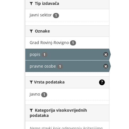
Tip izdavača
Javni sektor
1
Oznake
Grad Rovinj-Rovigno
1
popis
1
pravne osobe
1
Vrsta podataka
?
Javno
1
Kategorija visokovrijednih
podataka
Nema stavki koje odgovaraju kriterijima