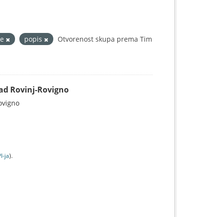
be
popis
Otvorenost skupa prema Tim
Grad Rovinj-Rovigno
Rovigno
I-jа
).