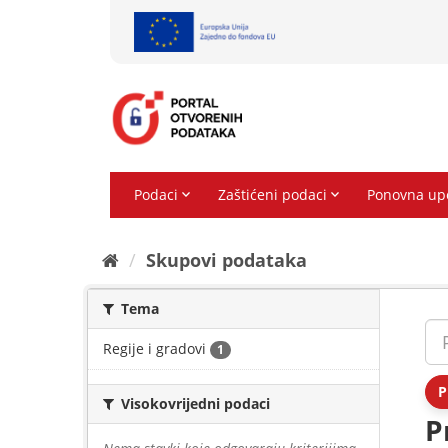
Preskoči
na
sadržaj
Skupovi podаtаkа
Tema
Regije i gradovi
1
P
Visokovrijedni podaci
P