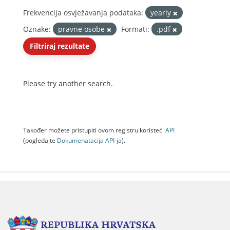
Frekvencija osvježavanja podataka:
yearly
Oznake:
pravne osobe
Formati:
.pdf
Filtriraj rezultate
Please try another search.
Također možete pristupiti ovom registru koristeći
API
(pogledajte
Dokumenаtаcijа API-jа
).