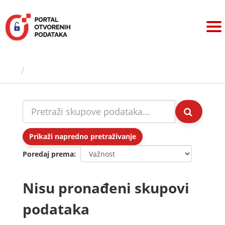
Preskoči
na
sadržaj
Skupovi podаtаkа
Prikaži napredno pretraživanje
Poredaj prema
Nisu pronađeni skupovi
podataka