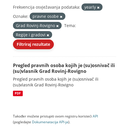
Frekvencija osvježavanja podataka:
yearly
Oznake:
pravne osobe
Grad Rovinj-Rovigno
Tema:
Regije i gradovi
Filtriraj rezultate
Pregled pravnih osoba kojih je (su)osnivač ili
(su)vlasnik Grad Rovinj-Rovigno
Pregled pravnih osoba kojih je (su)osnivač ili
(su)vlasnik Grad Rovinj-Rovigno
PDF
Također možete pristupiti ovom registru koristeći
API
(pogledajte
Dokumenаtаcijа API-jа
).