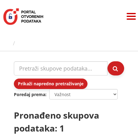
Preskoči
na
sadržaj
Skupovi podаtаkа
Prikaži napredno pretraživanje
Poredaj prema
Pronađeno skupova
podataka: 1