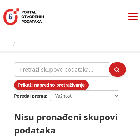
Preskoči
na
sadržaj
Skupovi podаtаkа
Prikaži napredno pretraživanje
Poredaj prema
Nisu pronađeni skupovi
podataka