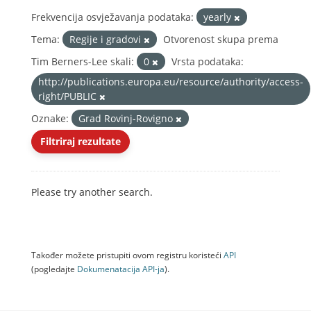
Frekvencija osvježavanja podataka:
yearly
Tema:
Regije i gradovi
Otvorenost skupa prema
Tim Berners-Lee skali:
0
Vrsta podataka:
http://publications.europa.eu/resource/authority/access-
right/PUBLIC
Oznake:
Grad Rovinj-Rovigno
Filtriraj rezultate
Please try another search.
Također možete pristupiti ovom registru koristeći
API
(pogledajte
Dokumenаtаcijа API-jа
).