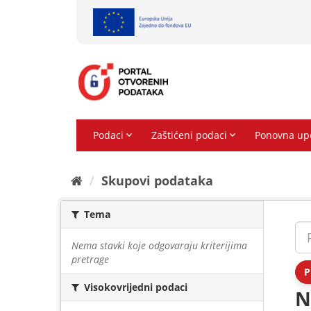
Preskoči
na
sadržaj
Skupovi podаtаkа
Tema
Nema stavki koje odgovaraju kriterijima
pretrage
P
Visokovrijedni podaci
N