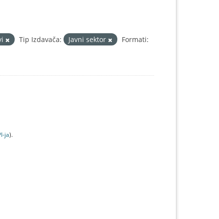
vi
Tip Izdavača:
Javni sektor
Formati:
I-jа
).