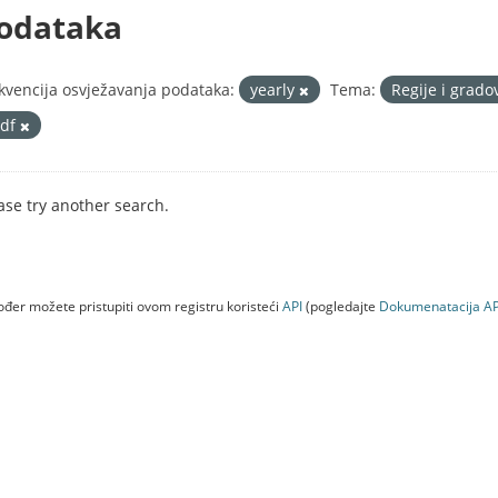
odataka
kvencija osvježavanja podataka:
yearly
Tema:
Regije i grado
pdf
ase try another search.
đer možete pristupiti ovom registru koristeći
API
(pogledajte
Dokumenаtаcijа AP