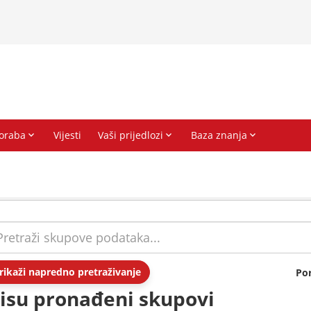
rikaži napredno pretraživanje
Po
isu pronađeni skupovi