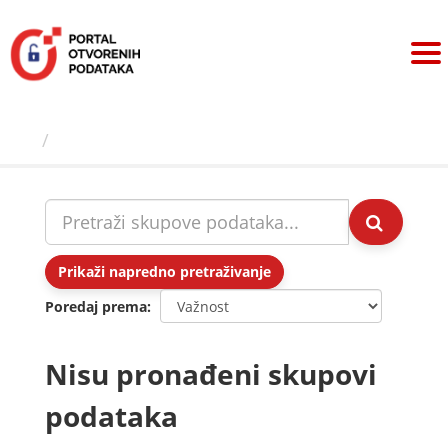
Preskoči
na
sadržaj
Skupovi podаtаkа
Prikaži napredno pretraživanje
Poredaj prema
Nisu pronađeni skupovi
podataka