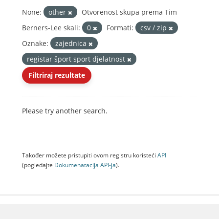
None:
other
Otvorenost skupa prema Tim
Berners-Lee skali:
0
Formati:
csv / zip
Oznake:
zajednica
registar šport sport djelatnost
Filtriraj rezultate
Please try another search.
Također možete pristupiti ovom registru koristeći
API
(pogledajte
Dokumenаtаcijа API-jа
).