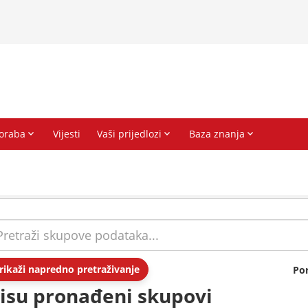
rikaži napredno pretraživanje
Po
isu pronađeni skupovi