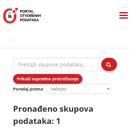
Preskoči
na
sadržaj
Skupovi podаtаkа
Prikaži napredno pretraživanje
Poredaj prema
Pronađeno skupova
podataka: 1