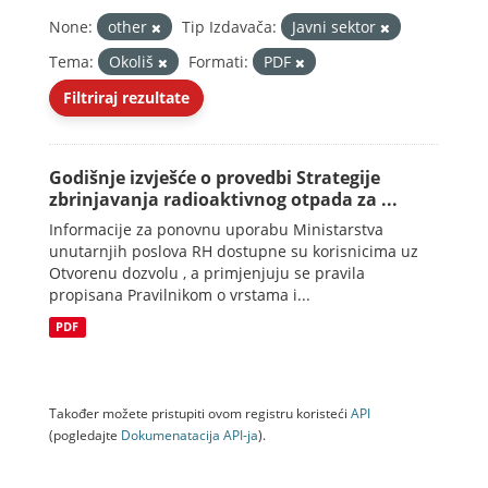
None:
other
Tip Izdavača:
Javni sektor
Tema:
Okoliš
Formati:
PDF
Filtriraj rezultate
Godišnje izvješće o provedbi Strategije
zbrinjavanja radioaktivnog otpada za ...
Informacije za ponovnu uporabu Ministarstva
unutarnjih poslova RH dostupne su korisnicima uz
Otvorenu dozvolu , a primjenjuju se pravila
propisana Pravilnikom o vrstama i...
PDF
Također možete pristupiti ovom registru koristeći
API
(pogledajte
Dokumenаtаcijа API-jа
).