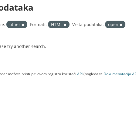
odataka
ne:
other
Formati:
HTML
Vrsta podataka:
open
ase try another search.
đer možete pristupiti ovom registru koristeći
API
(pogledajte
Dokumenаtаcijа AP