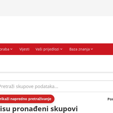
rikaži napredno pretraživanje
Po
isu pronađeni skupovi