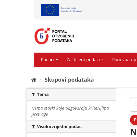
Preskoči
na
sadržaj
Skupovi podаtаkа
Tema
Nema stavki koje odgovaraju kriterijima
pretrage
P
Visokovrijedni podaci
N