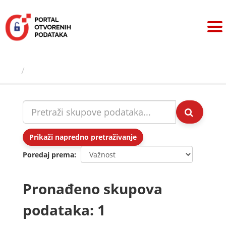
Preskoči
na
sadržaj
Skupovi podаtаkа
Prikaži napredno pretraživanje
Poredaj prema
Pronađeno skupova
podataka: 1