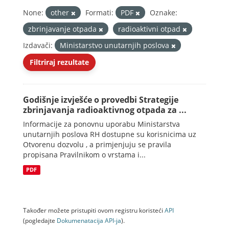
None:
other
Formati:
PDF
Oznake:
zbrinjavanje otpada
radioaktivni otpad
Izdavači:
Ministarstvo unutarnjih poslova
Filtriraj rezultate
Godišnje izvješće o provedbi Strategije
zbrinjavanja radioaktivnog otpada za ...
Informacije za ponovnu uporabu Ministarstva
unutarnjih poslova RH dostupne su korisnicima uz
Otvorenu dozvolu , a primjenjuju se pravila
propisana Pravilnikom o vrstama i...
PDF
Također možete pristupiti ovom registru koristeći
API
(pogledajte
Dokumenаtаcijа API-jа
).