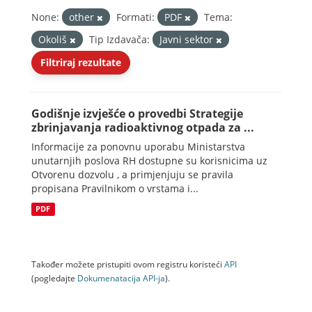
None:
other
Formati:
PDF
Tema:
Okoliš
Tip Izdavača:
Javni sektor
Filtriraj rezultate
Godišnje izvješće o provedbi Strategije
zbrinjavanja radioaktivnog otpada za ...
Informacije za ponovnu uporabu Ministarstva
unutarnjih poslova RH dostupne su korisnicima uz
Otvorenu dozvolu , a primjenjuju se pravila
propisana Pravilnikom o vrstama i...
PDF
Također možete pristupiti ovom registru koristeći
API
(pogledajte
Dokumenаtаcijа API-jа
).