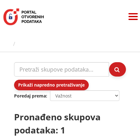
Preskoči
na
sadržaj
Skupovi podаtаkа
Prikaži napredno pretraživanje
Poredaj prema
Pronađeno skupova
podataka: 1