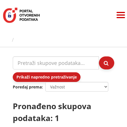
Preskoči
na
sadržaj
Skupovi podаtаkа
Prikaži napredno pretraživanje
Poredaj prema
Pronađeno skupova
podataka: 1