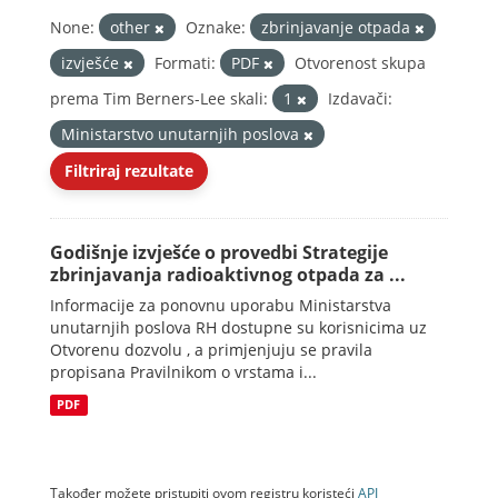
None:
other
Oznake:
zbrinjavanje otpada
izvješće
Formati:
PDF
Otvorenost skupa
prema Tim Berners-Lee skali:
1
Izdavači:
Ministarstvo unutarnjih poslova
Filtriraj rezultate
Godišnje izvješće o provedbi Strategije
zbrinjavanja radioaktivnog otpada za ...
Informacije za ponovnu uporabu Ministarstva
unutarnjih poslova RH dostupne su korisnicima uz
Otvorenu dozvolu , a primjenjuju se pravila
propisana Pravilnikom o vrstama i...
PDF
Također možete pristupiti ovom registru koristeći
API