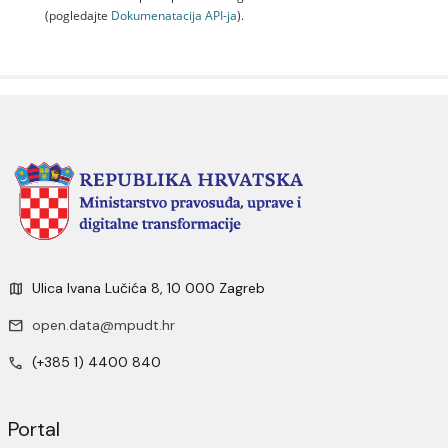
(pogledajte
Dokumenаtаcijа API-jа
).