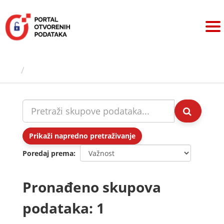
Preskoči
na
sadržaj
Skupovi podаtаkа
Prikaži napredno pretraživanje
Poredaj prema
Pronađeno skupova
podataka: 1