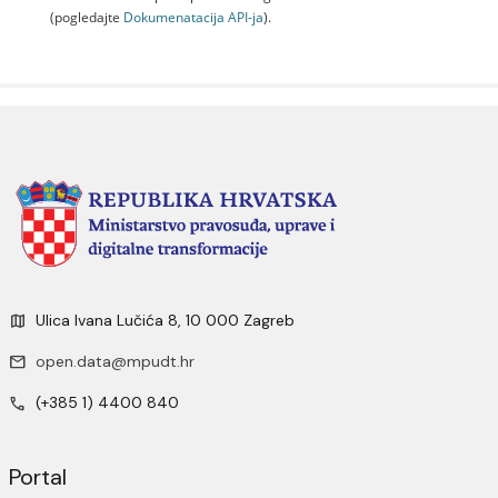
(pogledajte
Dokumenаtаcijа API-jа
).