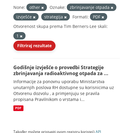
None:
other
Oznake:
zbrinjavanje otpada
izvješće
strategija
Formati:
PDF
Otvorenost skupa prema Tim Berners-Lee skali:
1
Filtriraj rezultate
Godišnje izvješće o provedbi Strategije
zbrinjavanja radioaktivnog otpada za ...
Informacije za ponovnu uporabu Ministarstva
unutarnjih poslova RH dostupne su korisnicima uz
Otvorenu dozvolu , a primjenjuju se pravila
propisana Pravilnikom o vrstama i...
PDF
Također možete pristupiti ovom registru koristeći
API