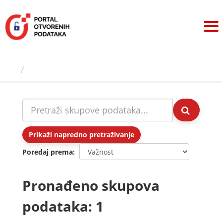
Preskoči
na
sadržaj
Skupovi podаtаkа
Prikaži napredno pretraživanje
Poredaj prema
Pronađeno skupova
podataka: 1