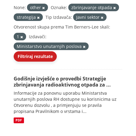
None:
other
Oznake:
zbrinjavanje otpada
strategija
Tip Izdavača:
Javni sektor
Otvorenost skupa prema Tim Berners-Lee skali:
1
Izdavači:
Ministarstvo unutarnjih poslova
Filtriraj rezultate
Godišnje izvješće o provedbi Strategije
zbrinjavanja radioaktivnog otpada za ...
Informacije za ponovnu uporabu Ministarstva
unutarnjih poslova RH dostupne su korisnicima uz
Otvorenu dozvolu , a primjenjuju se pravila
propisana Pravilnikom o vrstama i...
PDF