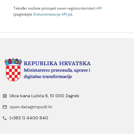
Također možete pristupiti ovom registru koristeći
API
(pogledajte
Dokumenаtаcijа API-jа
).