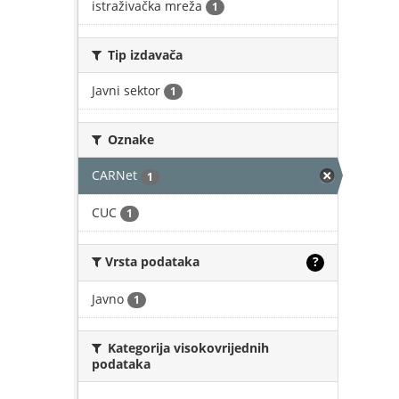
istraživačka mreža
1
Tip izdavača
Javni sektor
1
Oznake
CARNet
1
CUC
1
Vrsta podataka
?
Javno
1
Kategorija visokovrijednih
podataka