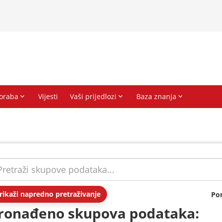
rikaži napredno pretraživanje
Po
ronađeno skupova podataka: