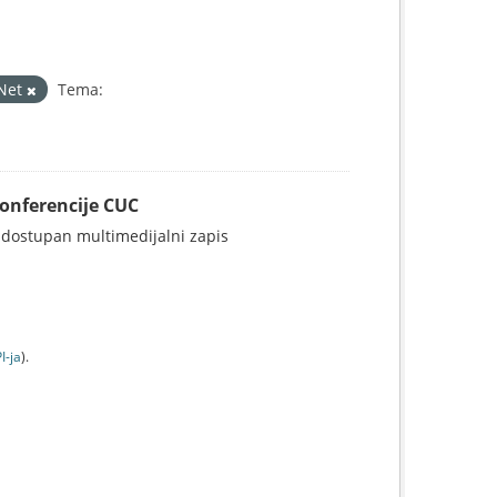
Net
Tema:
konferencije CUC
 dostupan multimedijalni zapis
I-jа
).