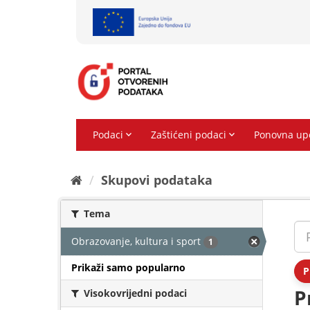
Preskoči
na
sadržaj
Skupovi podаtаkа
Tema
Obrazovanje, kultura i sport
1
Prikaži samo popularno
P
P
Visokovrijedni podaci