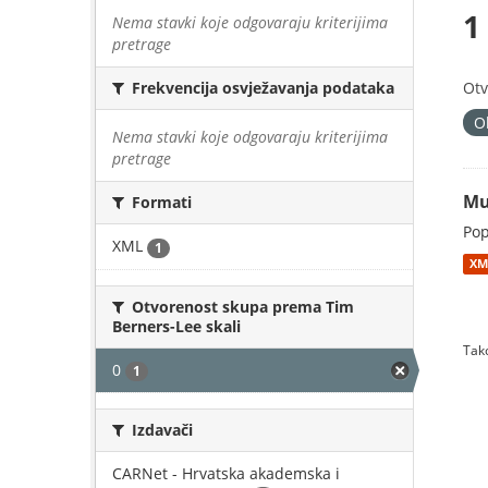
1
Nema stavki koje odgovaraju kriterijima
pretrage
Otv
Frekvencija osvježavanja podataka
O
Nema stavki koje odgovaraju kriterijima
pretrage
Mu
Formati
Pop
XML
1
XM
Otvorenost skupa prema Tim
Berners-Lee skali
Tako
0
1
Izdavači
CARNet - Hrvatska akademska i