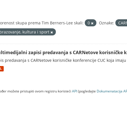
orenost skupa prema Tim Berners-Lee skali:
0
Oznake:
CAR
brazovanje, kultura i sport
ltimedijalni zapisi predavanja s CARNetove korisničke 
is predavanja s CARNetove korisničke konferencije CUC koja imaju
L
đer možete pristupiti ovom registru koristeći
API
(pogledajte
Dokumenаtаcijа AP