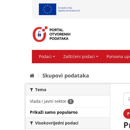
Preskoči
na
sadržaj
Skupovi podаtаkа
Tema
Vlada i javni sektor
1
Prikaži samo popularno
P
P
Visokovrijedni podaci