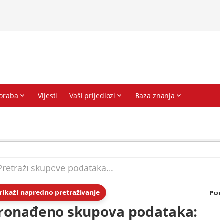
rikaži napredno pretraživanje
Po
ronađeno skupova podataka: