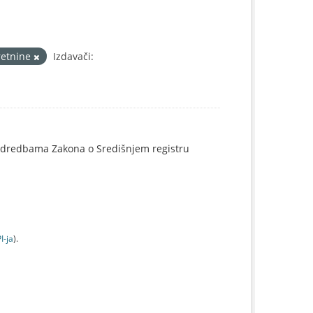
retnine
Izdavači:
o odredbama Zakona o Središnjem registru
I-jа
).