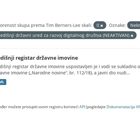
orenost skupa prema Tim Berners-Lee skali:
0
Oznake:
Nek
redišnji državni ured za razvoj digitalnog društva (NEAKTIVAN)
edišnji registar državne imovine
dišnji registar državne imovine uspostavljen je i vodi se sukladn
avne imovine („Narodne novine“, br. 112/18), a javni dio nudi...
ML
đer možete pristupiti ovom registru koristeći
API
(pogledajte
Dokumenаtаcijа AP
a (NEAKTIVAN)