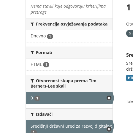
1
Nema stavki koje odgovaraju kriterijima
pretrage
Otv
Frekvencija osvježavanja podataka
S
Dnevno
1
Formati
Sr
Sre
HTML
1
drž
HT
Otvorenost skupa prema Tim
Berners-Lee skali
0
1
Tako
Izdavači
Središnji državni ured za razvoj digitalnog društv
1