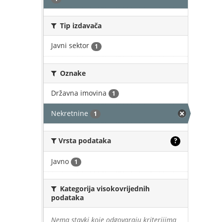
Tip izdavača
Javni sektor
1
Oznake
Državna imovina
1
Nekretnine
1
Vrsta podataka
?
Javno
1
Kategorija visokovrijednih
podataka
Nema stavki koje odgovaraju kriterijima