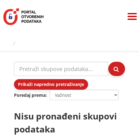
Preskoči
na
sadržaj
Skupovi podаtаkа
Prikaži napredno pretraživanje
Poredaj prema
Nisu pronađeni skupovi
podataka