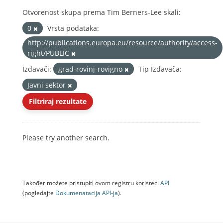
Otvorenost skupa prema Tim Berners-Lee skali:
0
Vrsta podataka:
http://publications.europa.eu/resource/authority/access-
right/PUBLIC
Izdavači:
grad-rovinj-rovigno
Tip Izdavača:
Javni sektor
Filtriraj rezultate
Please try another search.
Također možete pristupiti ovom registru koristeći
API
(pogledajte
Dokumenаtаcijа API-jа
).